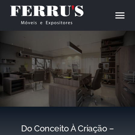
Ir
para
Tog
o
Nav
conteúdo
Home
Empresa
Móveis para Escritório
Expositores
Contato
Do Conceito À Criação –